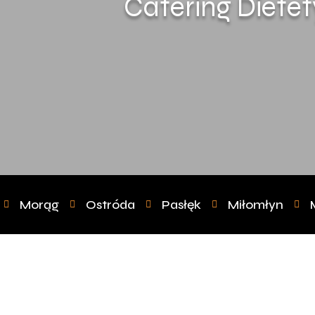
Catering Diete
Morąg
Ostróda
Pasłęk
Miłomłyn




