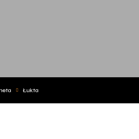
neta
Łukta

a Pudełko –