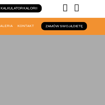


KALKULATOR KALORII
ALERIA
KONTAKT
ZAMÓW SWOJĄ DIETĘ