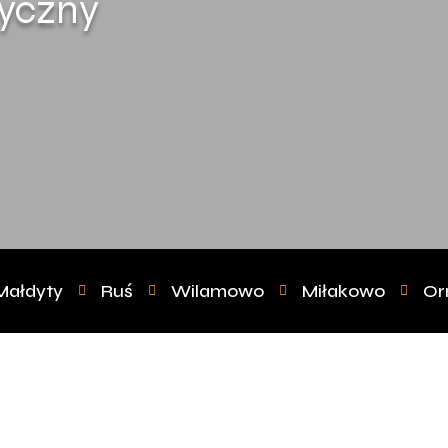
tyczny
Małdyty
Ruś
Wilamowo
Miłakowo
Or




Czas n