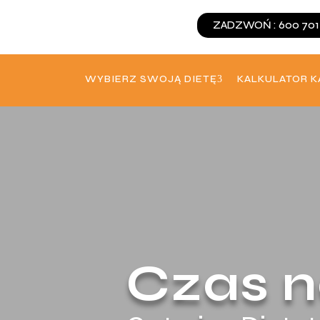
ZADZWOŃ : 600 701
WYBIERZ SWOJĄ DIETĘ
KALKULATOR K
Czas n